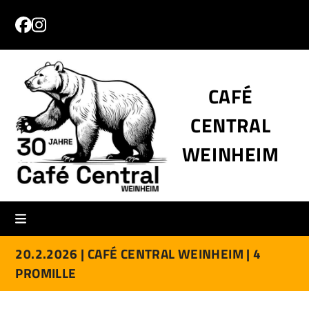
Skip
to
Facebook
Instagram
content
CAFÉ
CENTRAL
WEINHEIM
20.2.2026 |
CAFÉ CENTRAL WEINHEIM |
4
PROMILLE