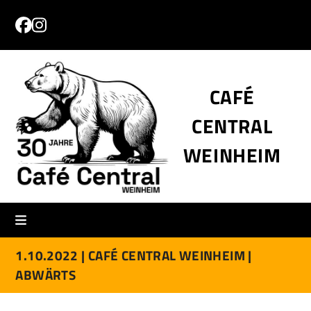
Skip
to
Facebook
Instagram
content
CAFÉ
CENTRAL
WEINHEIM
1.10.2022 |
CAFÉ CENTRAL WEINHEIM |
ABWÄRTS