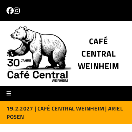
Skip
to
Facebook
Instagram
content
CAFÉ
CENTRAL
WEINHEIM
19.2.2027 |
CAFÉ CENTRAL WEINHEIM |
ARIEL
POSEN