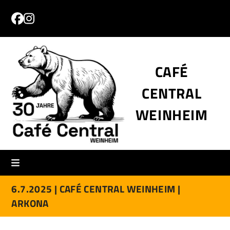
Skip
to
Facebook
Instagram
content
CAFÉ
CENTRAL
WEINHEIM
6.7.2025 |
CAFÉ CENTRAL WEINHEIM |
ARKONA