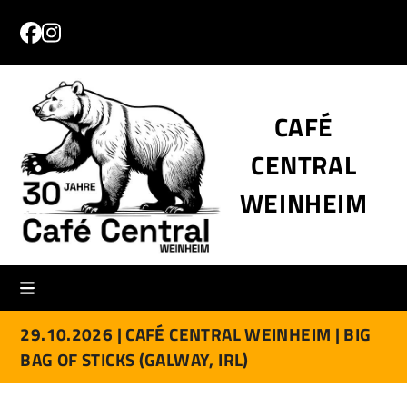
Skip
to
Facebook
Instagram
content
CAFÉ
CENTRAL
WEINHEIM
29.10.2026 |
CAFÉ CENTRAL WEINHEIM |
BIG
BAG OF STICKS (GALWAY, IRL)