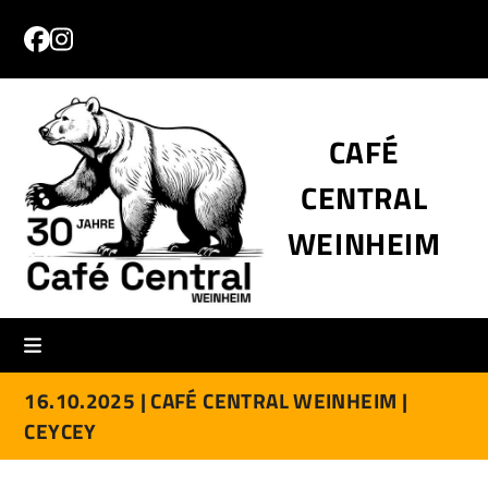
Skip
to
Facebook
Instagram
content
CAFÉ
CENTRAL
WEINHEIM
16.10.2025 |
CAFÉ CENTRAL WEINHEIM |
CEYCEY