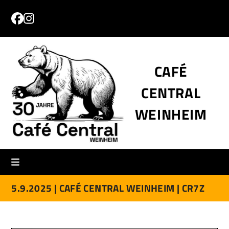
Skip
to
Facebook
Instagram
content
CAFÉ
CENTRAL
WEINHEIM
5.9.2025 |
CAFÉ CENTRAL WEINHEIM |
CR7Z