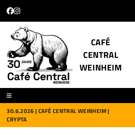
Skip
to
Facebook
Instagram
content
CAFÉ
CENTRAL
WEINHEIM
30.6.2026 |
CAFÉ CENTRAL WEINHEIM |
CRYPTA