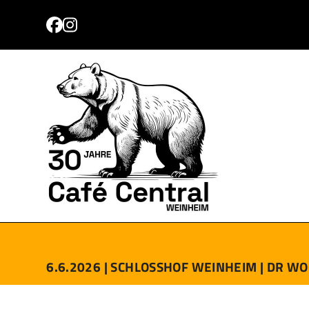
Skip
to
Facebook
Instagram
content
PROGRAMM
TICKETS
ANFAHRT
KONTAKT
6.6.2026 |
SCHLOSSHOF WEINHEIM |
DR WO