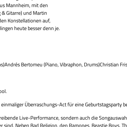
aus Mannheim, mit den
& Gitarre) und Martin
den Konstellationen auf,
lingen heute besser denn je.
ms)Andrés Bertomeu (Piano, Vibraphon, Drums)Christian Fri
ool.
als einmaliger Überraschungs-Act für eine Geburtstagsparty b
 treibende Live-Performance, sondern auch die Songauswahl:
her sind. Neben Bad Religion, den Ramones, Beastie Boys, Th