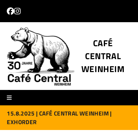
Skip
to
Facebook
Instagram
content
CAFÉ
CENTRAL
WEINHEIM
15.8.2025 |
CAFÉ CENTRAL WEINHEIM |
EXHORDER