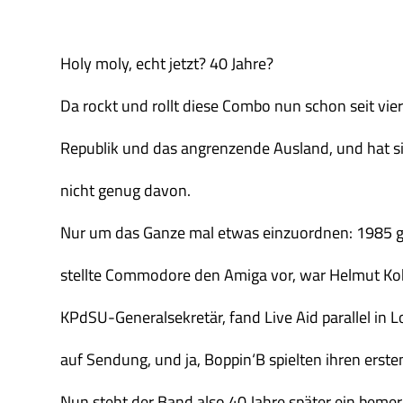
Holy moly, echt jetzt? 40 Jahre?
Da rockt und rollt diese Combo nun schon seit vie
Republik und das angrenzende Ausland, und hat si
nicht genug davon.
Nur um das Ganze mal etwas einzuordnen: 1985 g
stellte Commodore den Amiga vor, war Helmut Koh
KPdSU-Generalsekretär, fand Live Aid parallel in L
auf Sendung, und ja, Boppin‘B spielten ihren ersten 
Nun steht der Band also 40 Jahre später ein bem