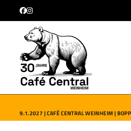
Skip
to
Facebook
Instagram
content
PROGRAMM
TICKETS
ANFAHRT
KONTAKT
9.1.2027 |
CAFÉ CENTRAL WEINHEIM |
BOPP