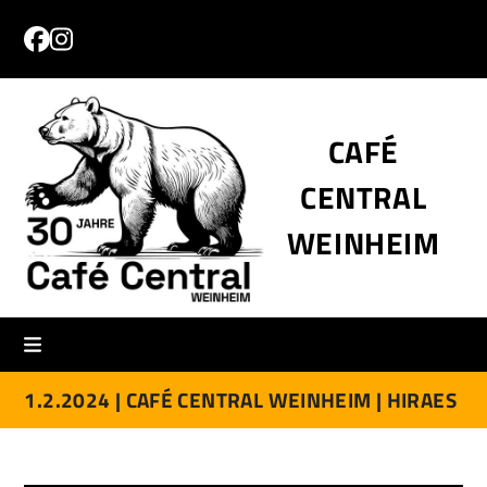
Skip
to
Facebook
Instagram
content
CAFÉ
CENTRAL
WEINHEIM
1.2.2024 |
CAFÉ CENTRAL WEINHEIM |
HIRAES