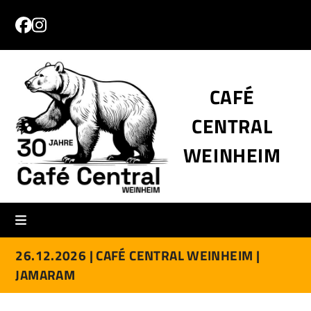
Skip
to
Facebook
Instagram
content
CAFÉ
CENTRAL
WEINHEIM
26.12.2026 |
CAFÉ CENTRAL WEINHEIM |
JAMARAM