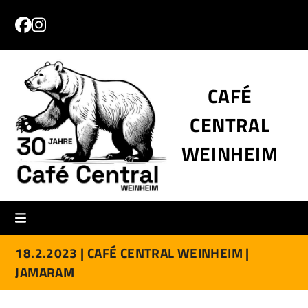
Skip
to
Facebook
Instagram
content
CAFÉ
CENTRAL
WEINHEIM
18.2.2023 |
CAFÉ CENTRAL WEINHEIM |
JAMARAM