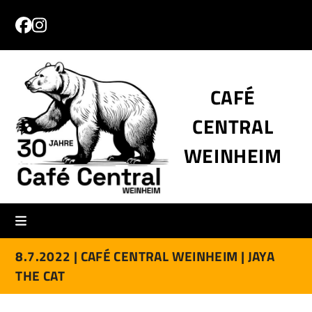
Skip
to
Facebook
Instagram
content
CAFÉ
CENTRAL
WEINHEIM
8.7.2022 |
CAFÉ CENTRAL WEINHEIM |
JAYA
THE CAT