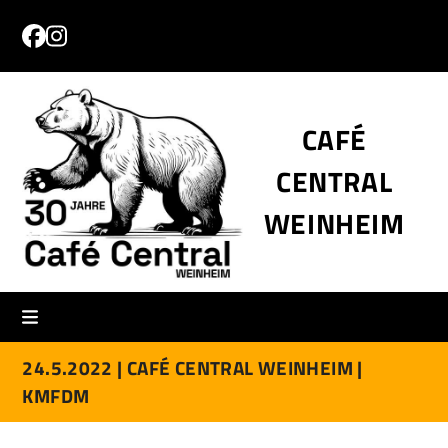
Skip
to
Facebook
Instagram
content
CAFÉ
CENTRAL
WEINHEIM
24.5.2022 |
CAFÉ CENTRAL WEINHEIM |
KMFDM