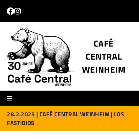
Skip
to
Facebook
Instagram
content
CAFÉ
CENTRAL
WEINHEIM
28.2.2025 |
CAFÉ CENTRAL WEINHEIM |
LOS
FASTIDIOS