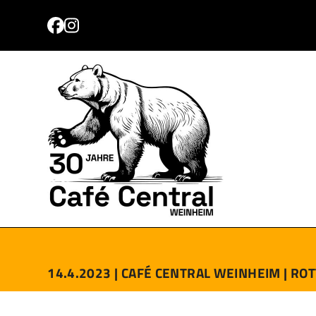
Skip
to
Facebook
Instagram
content
PROGRAMM
TICKETS
ANFAHRT
KONTAKT
14.4.2023 |
CAFÉ CENTRAL WEINHEIM |
ROT