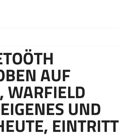
ETOÖTH
OBEN AUF
2, WARFIELD
 EIGENES UND
HEUTE, EINTRITT