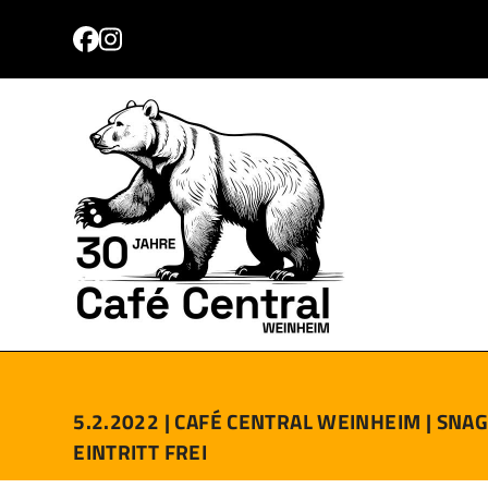
Skip
to
Facebook
Instagram
content
PROGRAMM
TICKETS
ANFAHRT
KONTAKT
5.2.2022 |
CAFÉ CENTRAL WEINHEIM |
SNAG
EINTRITT FREI