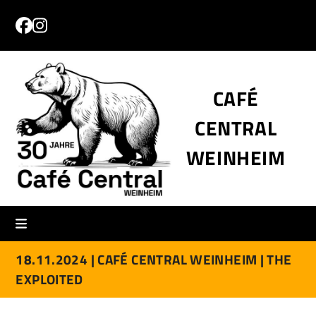
Skip
to
Facebook
Instagram
content
CAFÉ
CENTRAL
WEINHEIM
18.11.2024 |
CAFÉ CENTRAL WEINHEIM |
THE
EXPLOITED