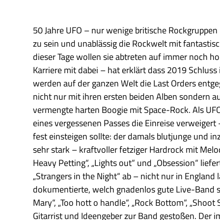
50 Jahre UFO – nur wenige britische Rockgruppen
zu sein und unablässig die Rockwelt mit fantasti
dieser Tage wollen sie abtreten auf immer noch 
Karriere mit dabei – hat erklärt dass 2019 Schlus
werden auf der ganzen Welt die Last Orders entg
nicht nur mit ihren ersten beiden Alben sondern au
vermengte harten Boogie mit Space-Rock. Als UFO
eines vergessenen Passes die Einreise verweigert –
fest einsteigen sollte: der damals blutjunge und 
sehr stark – kraftvoller fetziger Hardrock mit Mel
Heavy Petting“, „Lights out“ und „Obsession“ liefe
„Strangers in the Night“ ab – nicht nur in England
dokumentierte, welch gnadenlos gute Live-Band sie
Mary“, „Too hott o handle“, „Rock Bottom“, „Shoo
Gitarrist und Ideengeber zur Band gestoßen. Der 