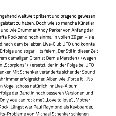
rchgehend weltweit präsent und prägend gewesen
egeistert zu haben. Doch wie so manche Künstler
 – und wie Drummer Andy Parker von Anfang der
hafte Rockband noch einmal in vollen Zügen – sie
nd nach dem beliebten Live-Club UFO und konnte
olge und sogar Hits feiern. Der Stil in dieser Zeit
em damaligen Gitarrist Bernie Marsden (!) wegen
Scorpions“ (!) ersetzt, der in der Folge bei UFO
henker. Mit Schenker veränderte sicher der Sound
hr immer erfolgreicher. Alben wie „Force it“, „No
en Vogel schoss natürlich ihr Live-Album
 Erfolge der Band in noch besseren Versionen und
Only you can rock me“, „Love to love“, „Mother
 Rock. Längst war Paul Raymond als Keyboarder,
keits-Probleme von Michael Schenker schienen