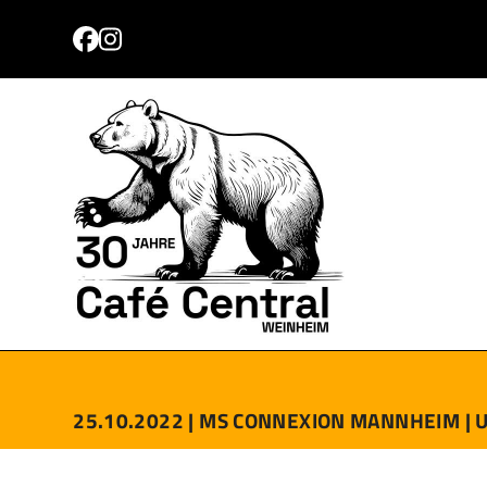
Skip
to
Facebook
Instagram
content
PROGRAMM
TICKETS
ANFAHRT
KONTAKT
25.10.2022 |
MS CONNEXION MANNHEIM |