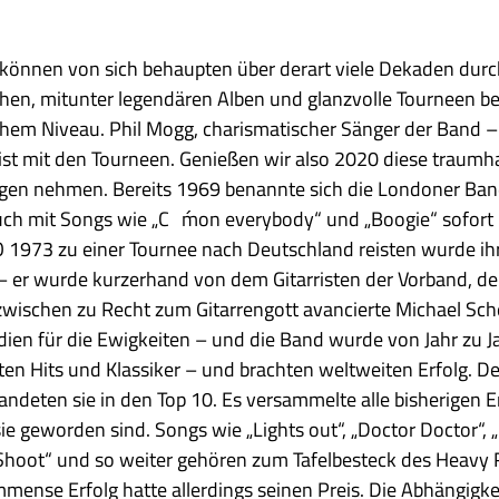
 können von sich behaupten über derart viele Dekaden du
schen, mitunter legendären Alben und glanzvolle Tourneen b
hohem Niveau. Phil Mogg, charismatischer Sänger der Band
s ist mit den Tourneen. Genießen wir also 2020 diese traum
egen nehmen. Bereits 1969 benannte sich die Londoner Ba
ch mit Songs wie „C ́mon everybody“ und „Boogie“ sofort Erf
 1973 zu einer Tournee nach Deutschland reisten wurde ihr
 er wurde kurzerhand von dem Gitarristen der Vorband, den „
inzwischen zu Recht zum Gitarrengott avancierte Michael Sc
odien für die Ewigkeiten – und die Band wurde von Jahr zu Ja
rten Hits und Klassiker – und brachten weltweiten Erfolg. D
 landeten sie in den Top 10. Es versammelte alle bisherigen
 geworden sind. Songs wie „Lights out“, „Doctor Doctor“, „
t Shoot“ und so weiter gehören zum Tafelbesteck des Heavy
immense Erfolg hatte allerdings seinen Preis. Die Abhängig