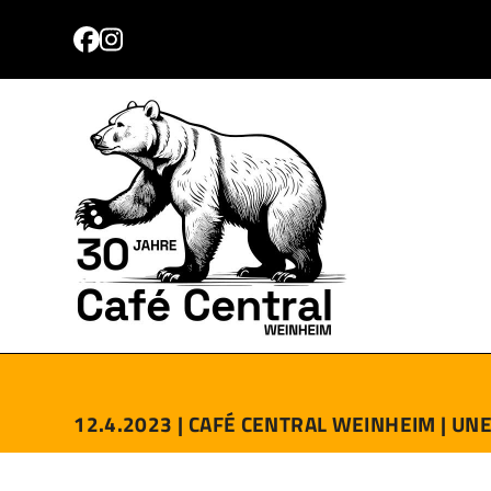
Skip
to
Facebook
Instagram
content
PROGRAMM
TICKETS
ANFAHRT
KONTAKT
12.4.2023 |
CAFÉ CENTRAL WEINHEIM |
UN