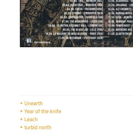
Unearth
Year of the knife
Leach
turbid north