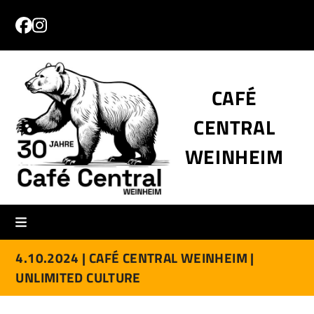
Skip
to
Facebook
Instagram
content
CAFÉ
CENTRAL
WEINHEIM
4.10.2024 |
CAFÉ CENTRAL WEINHEIM |
UNLIMITED CULTURE