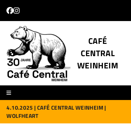
Skip
to
Facebook
Instagram
content
CAFÉ
CENTRAL
WEINHEIM
4.10.2025 |
CAFÉ CENTRAL WEINHEIM |
WOLFHEART